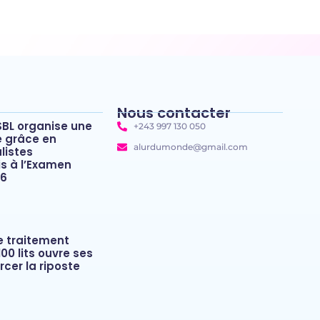
Nous contacter
SBL organise une
+243 997 130 050
e grâce en
alurdumonde@gmail.com
listes
 à l’Examen
26
de traitement
00 lits ouvre ses
rcer la riposte