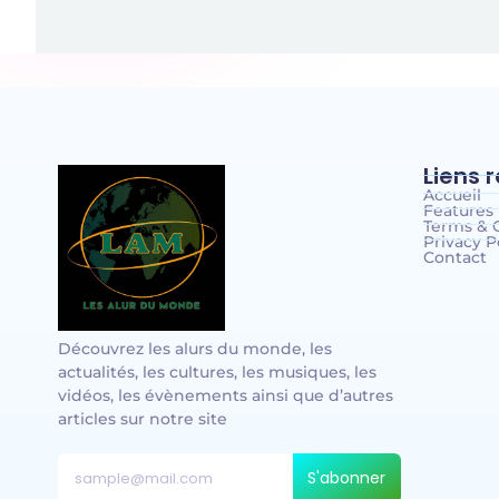
Liens 
Accueil
Features
Terms & 
Privacy P
Contact
Découvrez les alurs du monde, les
actualités, les cultures, les musiques, les
vidéos, les évènements ainsi que d’autres
articles sur notre site
S'abonner