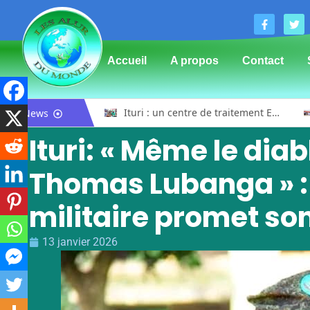
Accueil
A propos
Contact
Bunia : l’AIDAC-ASBL organise une prière d’action de grâce en l’honneur des finalistes musulmans admis à l’Examen d’État édition 2026
Ituri : un centre de traitement Ebola de plus de 100 lits ouvre ses portes pour renforcer la riposte
News
Ituri: « Même le dia
Thomas Lubanga » :
militaire promet so
13 janvier 2026