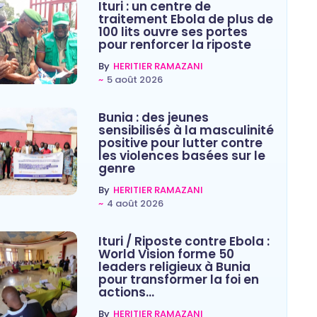
Ituri : un centre de
traitement Ebola de plus de
100 lits ouvre ses portes
pour renforcer la riposte
By
HERITIER RAMAZANI
~
5 août 2026
Bunia : des jeunes
sensibilisés à la masculinité
positive pour lutter contre
les violences basées sur le
genre
By
HERITIER RAMAZANI
~
4 août 2026
Ituri / Riposte contre Ebola :
World Vision forme 50
leaders religieux à Bunia
pour transformer la foi en
actions…
By
HERITIER RAMAZANI