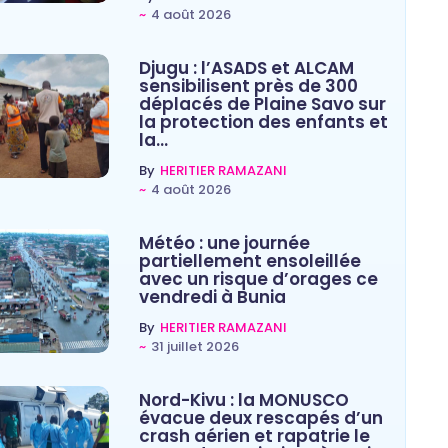
~
4 août 2026
Djugu : l’ASADS et ALCAM
sensibilisent près de 300
déplacés de Plaine Savo sur
la protection des enfants et
la…
By
HERITIER RAMAZANI
~
4 août 2026
Météo : une journée
partiellement ensoleillée
avec un risque d’orages ce
vendredi à Bunia
By
HERITIER RAMAZANI
~
31 juillet 2026
Nord-Kivu : la MONUSCO
évacue deux rescapés d’un
crash aérien et rapatrie le