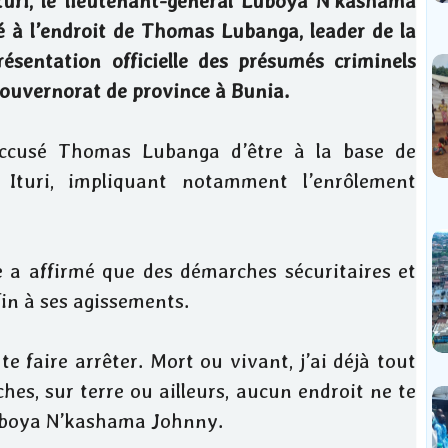
Ituri, le lieutenant-général Luboya N’kashama
 à l’endroit de Thomas Lubanga, leader de la
ésentation officielle des présumés criminels
 gouvernorat de province à Bunia.
 accusé Thomas Lubanga d’être à la base de
Ituri, impliquant notamment l’enrôlement
e a affirmé que des démarches sécuritaires et
fin à ses agissements.
 faire arrêter. Mort ou vivant, j’ai déjà tout
hes, sur terre ou ailleurs, aucun endroit ne te
 Luboya N’kashama Johnny.