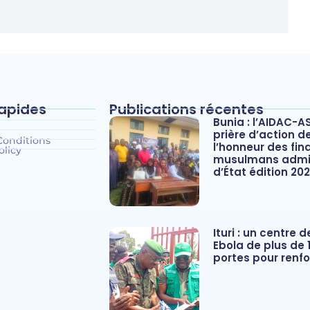
rapides
Publications récentes
Bunia : l’AIDAC-A
prière d’action d
Conditions
l’honneur des fina
olicy
musulmans admis
d’État édition 20
Ituri : un centre 
Ebola de plus de 1
portes pour renfo