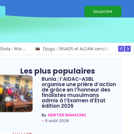
Souscrire
Ituri / Riposte contre Ebola : World Vision forme 50 leaders religieux à Bunia pour transformer la foi en actions contre Ebola
Djugu : l’ASADS et ALCAM sensibilisent près de 300 déplacés de Plaine Savo sur la protection des enfants et la cohésion sociale
Les plus populaires
Bunia : l’AIDAC-ASBL
organise une prière d’action
de grâce en l’honneur des
finalistes musulmans
admis à l’Examen d’État
édition 2026
By
HERITIER RAMAZANI
~
5 août 2026