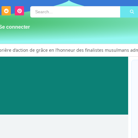
Se connecter
prière d’action de grâce en l’honneur des finalistes musulmans adm
a de plus de 100 lits ouvre ses portes pour renforcer la riposte
 masculinité positive pour lutter contre les violences basées sur le
d Vision forme 50 leaders religieux à Bunia pour transformer la foi 
ent près de 300 déplacés de Plaine Savo sur la protection des enfan
ensoleillée avec un risque d’orages ce vendredi à Bunia
 rescapés d’un crash aérien et rapatrie le corps d’une victime à
 sensibilisent la population de Djupabook-Yima contre les violence
salue le déploiement de Mont Gabaon et appelle à une identificat
quitte l’audience et dénonce un « système mafieux »