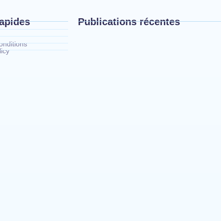
rapides
Publications récentes
nditions
icy