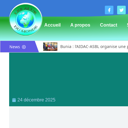
Accueil
A propos
Contact
Bunia : l’AIDAC-ASBL organise une 
News
Ituri : un centre de traitement Ebol
Bunia : des jeunes sensibilisés à la
Ituri / Riposte contre Ebola : Worl
Djugu : l’ASADS et ALCAM sensibilis
Météo : une journée partiellement 
Nord-Kivu : la MONUSCO évacue deux
24 décembre 2025
Mahagi : ASADS Asbl et IEDA Relief
Mahagi:Me Mokili Mungunuti David 
Procès FRIVAO : Constant Mutamba 