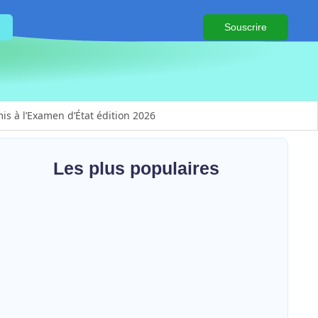
Souscrire
is à l’Examen d’État édition 2026
 genre
Les plus populaires
en actions contre Ebola
ts et la cohésion sociale
 Beni
s basées sur le genre
ion concertée des axes à asphalter