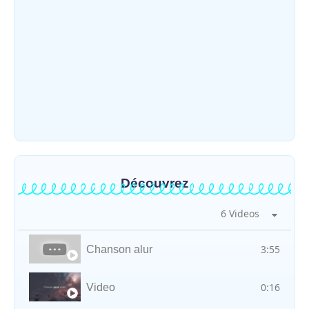
protection des enfants et la…
~
4 août 2026
By
HERITIER RAMAZANI
Météo : une journée partiellement
ensoleillée avec un risque d’orages ce
vendredi à Bunia
~
31 juillet 2026
By
HERITIER RAMAZANI
Découvrez
6 Videos
3:55
Chanson alur
0:16
Video