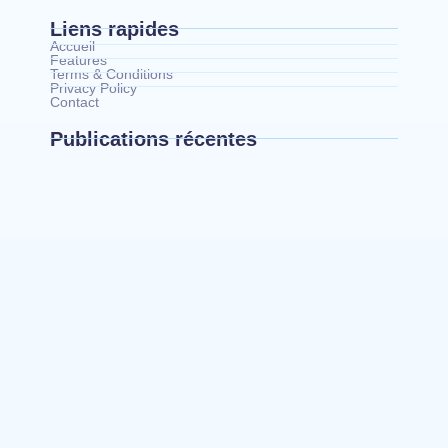
Liens rapides
Accueil
Features
Terms & Conditions
Privacy Policy
Contact
Publications récentes
Bunia : le gouverneur du Haut-Uélé, Jean
Bakomito Gambu, en mission de travail pour
renforcer la coordination sécuritaire et sanitaire…
Mahagi:Munguromo Pirowambe David alerte sur
le renforcement de la présence de la CODECO et