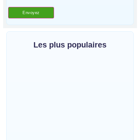
Les plus populaires
Bunia : le gouverneur du Haut-Uélé, Jean
Bakomito Gambu, en mission de travail
pour renforcer la coordination sécuritaire et
sanitaire…
~
7 août 2026
By
HERITIER RAMAZANI