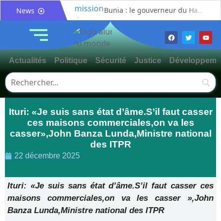
Bunia : le gouverneur du Haut-Uélé, Jean Bakomito Gambu, en mission de travail pour renforcer la coordination sécuritaire et sanitaire avec l’Ituri
News
Mahagi:Munguromo Pirowambe David alerte sur le renforcement de la présence de la CODECO et la prolifération des barrières illégales
Bunia : l’AIDAC-ASBL organise une prière d’action de grâce en l’honneur des finalistes musulmans admis à l’Examen d’État édition 2026
Ituri : un centre de traitement Ebola de plus de 100 lits ouvre ses portes pour renforcer la riposte
Actualités
Politique
Sécurité
Justice
Développeme
Bunia : des jeunes sensibilisés à la masculinité positive pour lutter contre les violences basées sur le genre
Ituri / Riposte contre Ebola : World Vision forme 50 leaders religieux à Bunia pour transformer la foi en actions contre Ebola
Djugu : l’ASADS et ALCAM sensibilisent près de 300 déplacés de Plaine Savo sur la protection des enfants et la cohésion sociale
Ituri: «Je suis sans état d’âme.S’il faut casser
Météo : une journée partiellement ensoleillée avec un risque d’orages ce vendredi à Bunia
ces maisons commerciales,on va les
Nord-Kivu : la MONUSCO évacue deux rescapés d’un crash aérien et rapatrie le corps d’une victime à Beni
casser»,John Banza Lunda,Ministre national
Mahagi : ASADS Asbl et IEDA Relief sensibilisent la population de Djupabook-Yima contre les violences basées sur le genre
des ITPR
22 décembre 2025
Ituri: «Je suis sans état d’âme.S’il faut casser ces
maisons commerciales,on va les casser »,John
Banza Lunda,Ministre national des ITPR