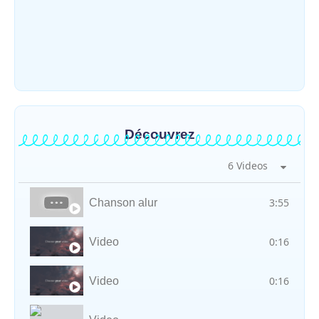
Mahagi : ASADS Asbl et IEDA Relief
sensibilisent la population de Djupabook-
Yima contre les violences basées sur le
genre
~
30 juillet 2026
By
HERITIER RAMAZANI
Découvrez
6 Videos
3:55
Chanson alur
0:16
Video
0:16
Video