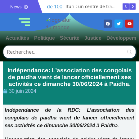
Bunia : l’AIDAC-ASBL organise une prière d’action de grâce en l’honneur des finalistes musulmans admis à l’Examen d’État édition 2026
Ituri : un centre de traitement Ebola de plus de 100 lits ouvre ses portes pour renforcer la riposte
News
Actualités
Politique
Sécurité
Justice
Développeme
Indépendance: L’association des congolais
de paidha vient de lancer officiellement ses
activités ce dimanche 30/06/2024 à Paidha.
30 juin 2024
Indépendance de la RDC: L’association des
congolais de paidha vient de lancer officiellement
ses activités ce dimanche 30/06/2024 à Paidha.