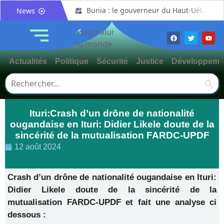
Bunia : le gouverneur du Haut-Uélé, Jean Bakomito Gambu, en mission de travail pour renforcer la coordination sécuritaire et sanitaire avec l’Ituri
News
Mahagi:Munguromo Pirowambe David alerte sur le renforcement de la présence de la CODECO et la prolifération des barrières illégales
Bunia : l’AIDAC-ASBL organise une prière d’action de grâce en l’honneur des finalistes musulmans admis à l’Examen d’État édition 2026
Ituri : un centre de traitement Ebola de plus de 100 lits ouvre ses portes pour renforcer la riposte
Actualités
Politique
Sécurité
Justice
Développeme
Bunia : des jeunes sensibilisés à la masculinité positive pour lutter contre les violences basées sur le genre
Ituri / Riposte contre Ebola : World Vision forme 50 leaders religieux à Bunia pour transformer la foi en actions contre Ebola
Djugu : l’ASADS et ALCAM sensibilisent près de 300 déplacés de Plaine Savo sur la protection des enfants et la cohésion sociale
Ituri:Crash d’un drône de nationalité
Météo : une journée partiellement ensoleillée avec un risque d’orages ce vendredi à Bunia
ougandaise en Ituri: Didier Likele doute de la
Nord-Kivu : la MONUSCO évacue deux rescapés d’un crash aérien et rapatrie le corps d’une victime à Beni
sincérité de la mutualisation FARDC-UPDF
Mahagi : ASADS Asbl et IEDA Relief sensibilisent la population de Djupabook-Yima contre les violences basées sur le genre
12 août 2024
Crash d’un drône de nationalité ougandaise en Ituri:
Didier Likele doute de la sincérité de la
mutualisation FARDC-UPDF et fait une analyse ci
dessous :