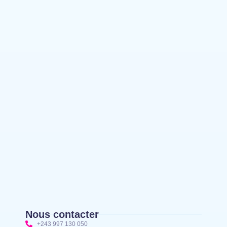
Bunia : le gouverneur du Haut-Uélé, Jean
Bakomito Gambu, en mission de travail pour
renforcer la coordination sécuritaire et sanitaire…
Mahagi:Munguromo Pirowambe David alerte sur
le renforcement de la présence de la CODECO et
la prolifération des barrières illégales
Bunia : l’AIDAC-ASBL organise une prière
d’action de grâce en l’honneur des finalistes
musulmans admis à l’Examen d’État édition 2026
Nous contacter
+243 997 130 050