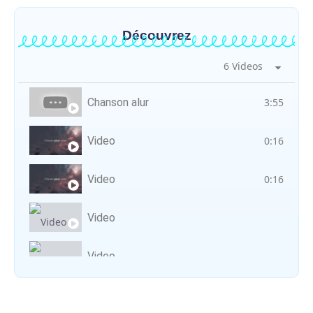
Découvrez
6 Videos
Chanson alur
3:55
Video
0:16
Video
0:16
Video
Video
Vocal avec adungu