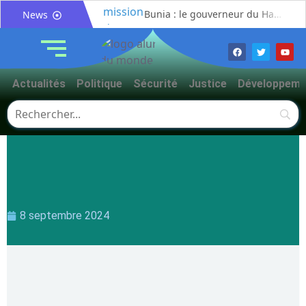
Bunia : le gouverneur du Haut-Uélé, Jean Bakomito Gambu, en mission de travail pour renforcer la coordination sécuritaire et sanitaire avec l’Ituri
News
Mahagi:Munguromo Pirowambe David alerte sur le renforcement de la présence de la CODECO et la prolifération des barrières illégales
Bunia : l’AIDAC-ASBL organise une prière d’action de grâce en l’honneur des finalistes musulmans admis à l’Examen d’État édition 2026
Ituri : un centre de traitement Ebola de plus de 100 lits ouvre ses portes pour renforcer la riposte
Actualités
Politique
Sécurité
Justice
Développeme
Bunia : des jeunes sensibilisés à la masculinité positive pour lutter contre les violences basées sur le genre
Ituri / Riposte contre Ebola : World Vision forme 50 leaders religieux à Bunia pour transformer la foi en actions contre Ebola
Djugu : l’ASADS et ALCAM sensibilisent près de 300 déplacés de Plaine Savo sur la protection des enfants et la cohésion sociale
Météo : une journée partiellement ensoleillée avec un risque d’orages ce vendredi à Bunia
Nord-Kivu : la MONUSCO évacue deux rescapés d’un crash aérien et rapatrie le corps d’une victime à Beni
Mahagi : ASADS Asbl et IEDA Relief sensibilisent la population de Djupabook-Yima contre les violences basées sur le genre
8 septembre 2024