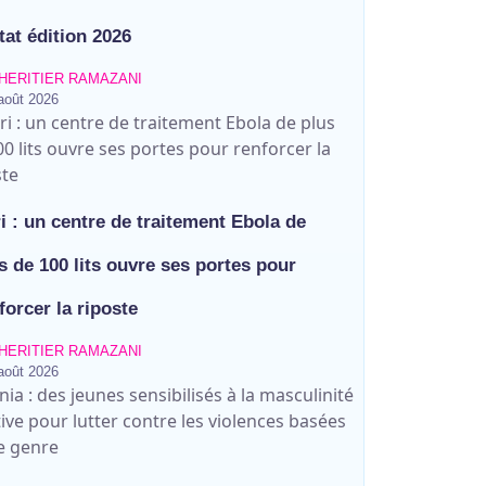
tat édition 2026
HERITIER RAMAZANI
août 2026
 contre les violences basées sur le
portes pour renforcer la riposte
ages ce vendredi à Bunia
ri : un centre de traitement Ebola de
onneur des finalistes musulmans
s de 100 lits ouvre ses portes pour
forcer la riposte
ux à Bunia pour transformer la foi
ine Savo sur la protection des
n « système mafieux »
rapatrie le corps d’une victime à
HERITIER RAMAZANI
août 2026
 Djupabook-Yima contre les
Gabaon et appelle à une