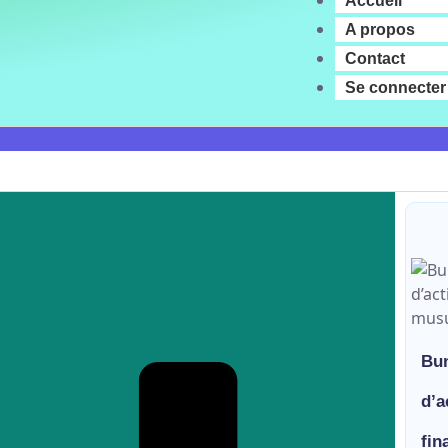
Accueil
A propos
Contact
Se connecter
Bun
d’a
fin