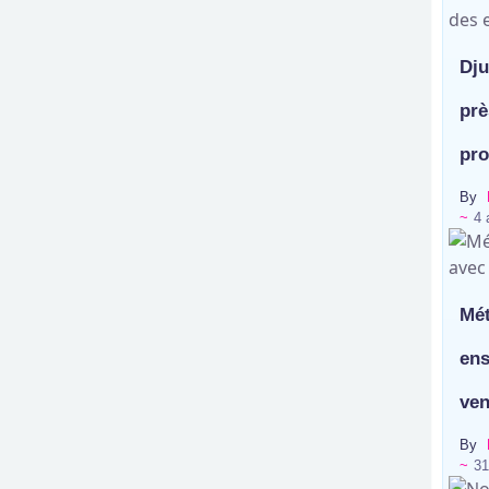
Dju
prè
pro
By
~
4 
Mét
ens
ven
By
~
31