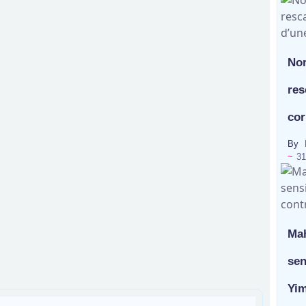
Nor
res
cor
By
~
31
Mah
sen
Yim