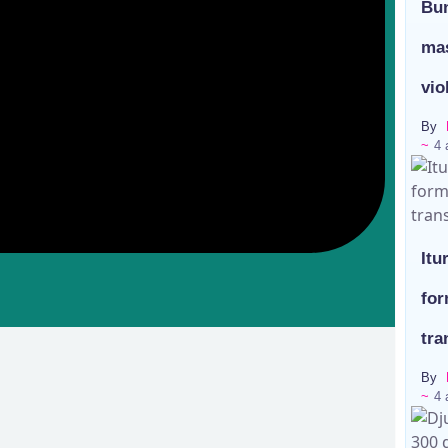
s à asphalter
Bun
mas
vio
By
~
4 
Itu
for
tra
By
~
4 