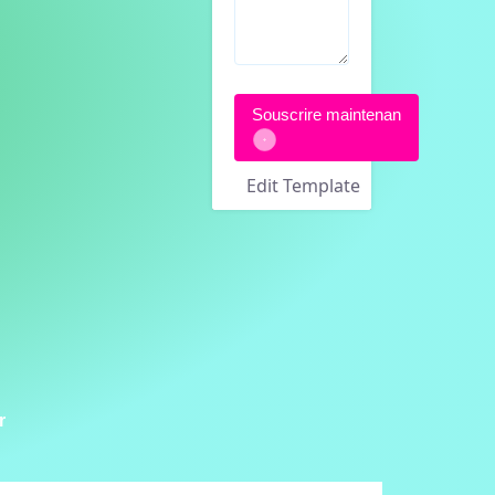
Souscrire maintenan
Edit Template
r