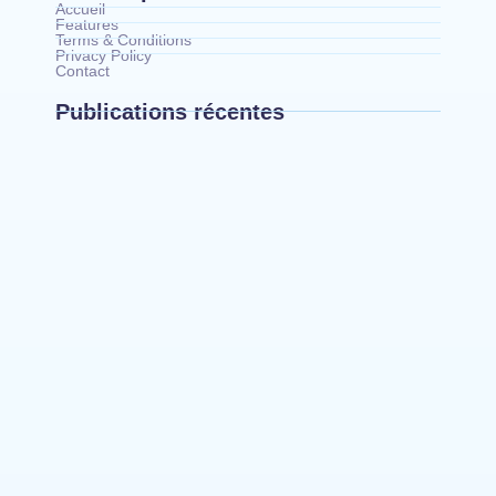
Accueil
Features
Terms & Conditions
Privacy Policy
Contact
Publications récentes
Bunia : le gouverneur du Haut-Uélé, Jean
Bakomito Gambu, en mission de travail pour
renforcer la coordination sécuritaire et sanitaire…
Mahagi:Munguromo Pirowambe David alerte sur
le renforcement de la présence de la CODECO et
la prolifération des barrières illégales