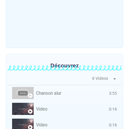
Météo : une journée partiellement
ensoleillée avec un risque d’orages ce
vendredi à Bunia
~
31 juillet 2026
By
HERITIER RAMAZANI
Découvrez
6 Videos
Chanson alur
3:55
Video
0:16
Video
0:16