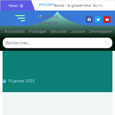
Bunia : le gouverneur du Haut-Uélé, Jean Bakomito Gambu, en mission de travail pour renforcer la coordination sécuritaire et sanitaire avec l’Ituri
News
Mahagi:Munguromo Pirowambe David alerte sur le renforcement de la présence de la CODECO et la prolifération des barrières illégales
Bunia : l’AIDAC-ASBL organise une prière d’action de grâce en l’honneur des finalistes musulmans admis à l’Examen d’État édition 2026
Ituri : un centre de traitement Ebola de plus de 100 lits ouvre ses portes pour renforcer la riposte
Actualités
Politique
Sécurité
Justice
Développeme
Bunia : des jeunes sensibilisés à la masculinité positive pour lutter contre les violences basées sur le genre
Ituri / Riposte contre Ebola : World Vision forme 50 leaders religieux à Bunia pour transformer la foi en actions contre Ebola
Djugu : l’ASADS et ALCAM sensibilisent près de 300 déplacés de Plaine Savo sur la protection des enfants et la cohésion sociale
Météo : une journée partiellement ensoleillée avec un risque d’orages ce vendredi à Bunia
Nord-Kivu : la MONUSCO évacue deux rescapés d’un crash aérien et rapatrie le corps d’une victime à Beni
Mahagi : ASADS Asbl et IEDA Relief sensibilisent la population de Djupabook-Yima contre les violences basées sur le genre
19 janvier 2025