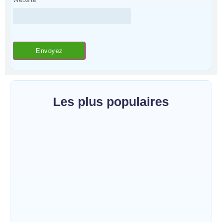
Les plus populaires
Bunia : le gouverneur du Haut-Uélé, Jean
Bakomito Gambu, en mission de travail
pour renforcer la coordination sécuritaire et
sanitaire…
~
7 août 2026
By
HERITIER RAMAZANI