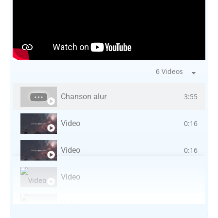
6 Videos
Chanson alur
3:55
Video
0:16
Video
0:16
Video
Video