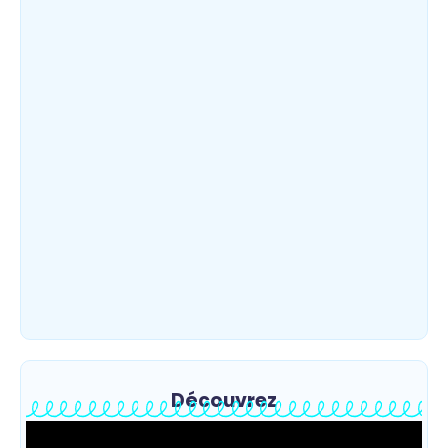
Djugu : l’ASADS et ALCAM sensibilisent
près de 300 déplacés de Plaine Savo sur
la protection des enfants et la…
~
4 août 2026
By
HERITIER RAMAZANI
Découvrez