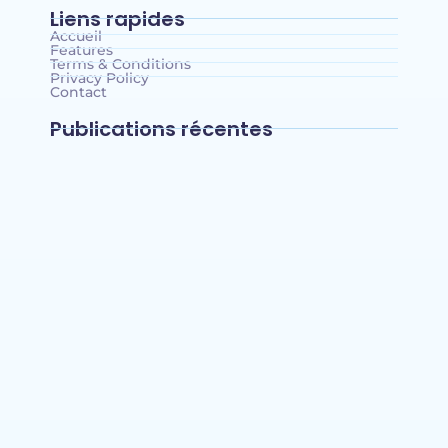
Liens rapides
Accueil
Features
Terms & Conditions
Privacy Policy
Contact
Publications récentes
Mahagi : la spoliation et vente illicite des
pâturages collectifs au cœur d’un débat
sur les risques de conflits fonciers
Bunia : le gouverneur du Haut-Uélé, Jean
Bakomito Gambu, en mission de travail
pour renforcer la coordination sécuritaire
et sanitaire…