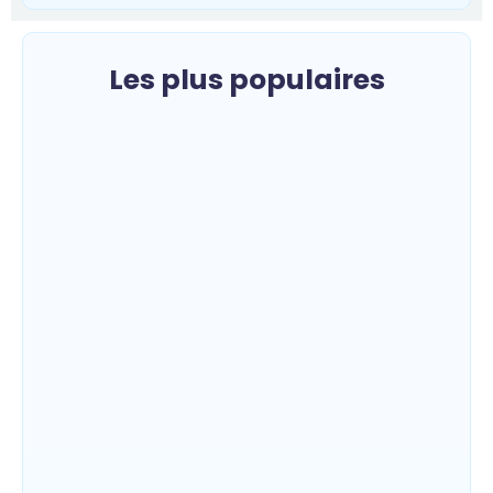
Les plus populaires
Mahagi : la spoliation et vente illicite
des pâturages collectifs au cœur d’un
débat sur les risques de conflits fonciers
~
9 août 2026
By
HERITIER RAMAZANI
Bunia : le gouverneur du Haut-Uélé,
Jean Bakomito Gambu, en mission de
travail pour renforcer la coordination
sécuritaire et sanitaire…