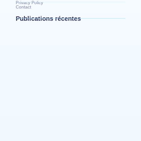
Privacy Policy
Contact
Publications récentes
Mahagi : la spoliation et vente illicite des
pâturages collectifs au cœur d’un débat sur les
risques de conflits fonciers
Bunia : le gouverneur du Haut-Uélé, Jean
Bakomito Gambu, en mission de travail pour
renforcer la coordination sécuritaire et sanitaire…