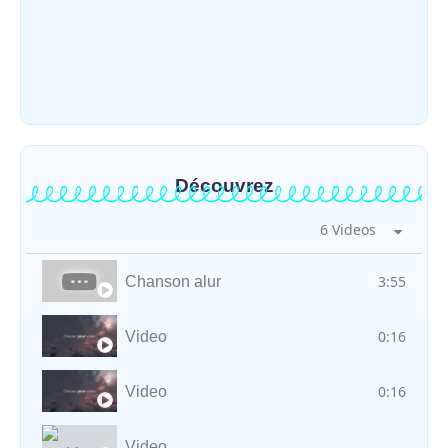
Djugu : l’ASADS et ALCAM sensibilisent
près de 300 déplacés de Plaine Savo sur la
protection des enfants et la…
~
4 août 2026
By
HERITIER RAMAZANI
Découvrez
6 Videos
3:55
Chanson alur
0:16
Video
0:16
Video
Video