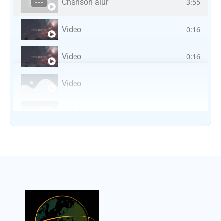
Chanson alur
3:55
Video
0:16
Video
0:16
Video
Video
Vocal avec adungu