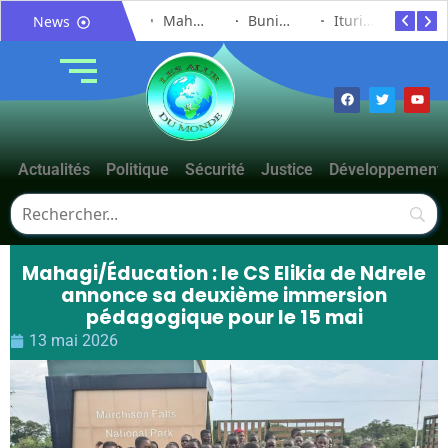
Bunia : le gouverneur du Haut-Uélé, Jean Bakomito Gambu, en mission de travail pour renforcer la coordination sécuritaire et sanitaire avec l’Ituri
Mahagi:Munguromo Pirowambe David alerte sur le renforcement de la présence de la CODECO et la prolifération des barrières illégales
Bunia : l’AIDAC-ASBL organise une prière d’action de grâce en l’honneur des finalistes musulmans admis à l’Examen d’État édition 2026
Ituri : un centre de traitement Ebola de plus de 100 lits ouvre ses portes pour renforcer la riposte
Bunia : des jeunes sensibilisés à la masculinité positive pour lutter contre les violences basées sur le genre
News
Actualités
Politique
Sécurité
Justice
Développement
Mahagi/Éducation : le CS Elikia de Ndrele
annonce sa deuxième immersion
pédagogique pour le 15 mai
13 mai 2026