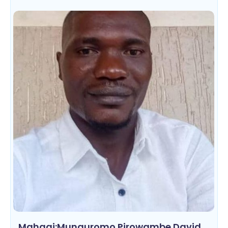
Mahagi:Munguromo Pirowambe David