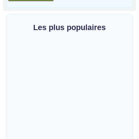
Les plus populaires
Bunia : le gouverneur du Haut-Uélé, Jean
Bakomito Gambu, en mission de travail
pour renforcer la coordination sécuritaire et
sanitaire…
~
7 août 2026
By
HERITIER RAMAZANI