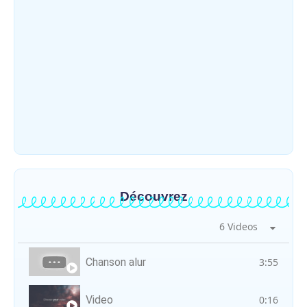
Météo : une journée partiellement
ensoleillée avec un risque d’orages ce
vendredi à Bunia
~
31 juillet 2026
By
HERITIER RAMAZANI
Découvrez
6 Videos
Chanson alur
3:55
Video
0:16