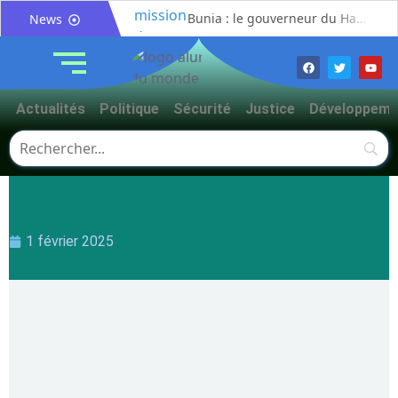
Bunia : le gouverneur du Haut-Uélé, Jean Bakomito Gambu, en mission de travail pour renforcer la coordination sécuritaire et sanitaire avec l’Ituri
News
Mahagi:Munguromo Pirowambe David alerte sur le renforcement de la présence de la CODECO et la prolifération des barrières illégales
Bunia : l’AIDAC-ASBL organise une prière d’action de grâce en l’honneur des finalistes musulmans admis à l’Examen d’État édition 2026
Ituri : un centre de traitement Ebola de plus de 100 lits ouvre ses portes pour renforcer la riposte
Actualités
Politique
Sécurité
Justice
Développeme
Bunia : des jeunes sensibilisés à la masculinité positive pour lutter contre les violences basées sur le genre
Ituri / Riposte contre Ebola : World Vision forme 50 leaders religieux à Bunia pour transformer la foi en actions contre Ebola
Djugu : l’ASADS et ALCAM sensibilisent près de 300 déplacés de Plaine Savo sur la protection des enfants et la cohésion sociale
Météo : une journée partiellement ensoleillée avec un risque d’orages ce vendredi à Bunia
Nord-Kivu : la MONUSCO évacue deux rescapés d’un crash aérien et rapatrie le corps d’une victime à Beni
1 février 2025
Mahagi : ASADS Asbl et IEDA Relief sensibilisent la population de Djupabook-Yima contre les violences basées sur le genre