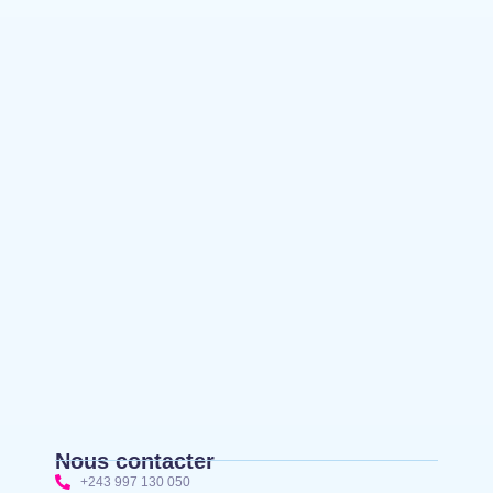
Bunia : l’AIDAC-ASBL organise une prière
d’action de grâce en l’honneur des finalistes
musulmans admis à l’Examen d’État édition 2026
Nous contacter
+243 997 130 050