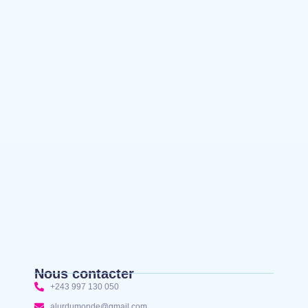
Bakomito Gambu, en mission de travail pour
renforcer la coordination sécuritaire et sanitaire…
Mahagi:Munguromo Pirowambe David alerte sur
le renforcement de la présence de la CODECO et
la prolifération des barrières illégales
Bunia : l’AIDAC-ASBL organise une prière
d’action de grâce en l’honneur des finalistes
musulmans admis à l’Examen d’État édition 2026
Nous contacter
+243 997 130 050
alurdumonde@gmail.com