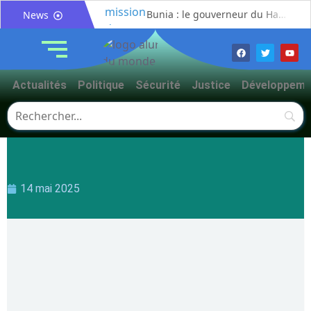
Bunia : le gouverneur du Haut-Uélé, Jean Bakomito Gambu, en mission de travail pour renforcer la coordination sécuritaire et sanitaire avec l’Ituri
News
Mahagi:Munguromo Pirowambe David alerte sur le renforcement de la présence de la CODECO et la prolifération des barrières illégales
Bunia : l’AIDAC-ASBL organise une prière d’action de grâce en l’honneur des finalistes musulmans admis à l’Examen d’État édition 2026
Ituri : un centre de traitement Ebola de plus de 100 lits ouvre ses portes pour renforcer la riposte
Actualités
Politique
Sécurité
Justice
Développeme
Bunia : des jeunes sensibilisés à la masculinité positive pour lutter contre les violences basées sur le genre
Ituri / Riposte contre Ebola : World Vision forme 50 leaders religieux à Bunia pour transformer la foi en actions contre Ebola
Djugu : l’ASADS et ALCAM sensibilisent près de 300 déplacés de Plaine Savo sur la protection des enfants et la cohésion sociale
Météo : une journée partiellement ensoleillée avec un risque d’orages ce vendredi à Bunia
Nord-Kivu : la MONUSCO évacue deux rescapés d’un crash aérien et rapatrie le corps d’une victime à Beni
14 mai 2025
Mahagi : ASADS Asbl et IEDA Relief sensibilisent la population de Djupabook-Yima contre les violences basées sur le genre