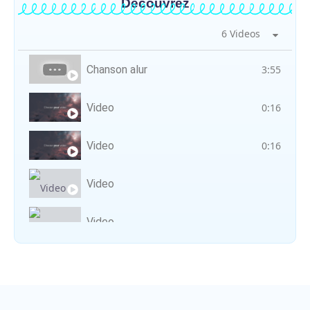
Découvrez
6 Videos
Chanson alur
3:55
Video
0:16
Video
0:16
Video
Video
Vocal avec adungu