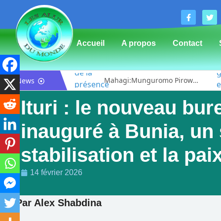
Accueil
A propos
Contact
Bunia : le gouverneur du Haut-Uélé, Jean Bakomito Gambu, en mission de travail pour renforcer la coordination sécuritaire et sanitaire avec l’Ituri
Mahagi:Munguromo Pirowambe David alerte sur le renforcement de la présence de la CODECO et la prolifération des barrières illégales
News
Ituri : le nouveau b
inauguré à Bunia, un 
stabilisation et la pai
14 février 2026
Par Alex Shabdina