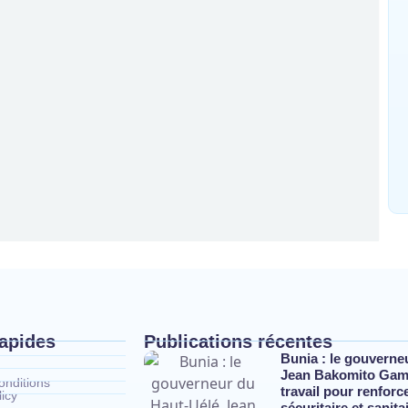
rapides
Publications récentes
Bunia : le gouverne
Jean Bakomito Gam
nditions
travail pour renforc
icy
sécuritaire et sanit