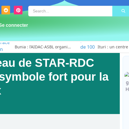
Se connecter
Bunia : l’AIDAC-ASBL organise une prière d’action de grâce en l’honneur des finalistes musulmans admis à l’Examen d’État édition 2026
ureau de STAR-RDC
symbole fort pour la
x