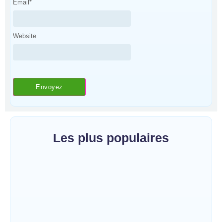
Email
*
Website
Les plus populaires
Bunia : le gouverneur du Haut-Uélé, Jean
Bakomito Gambu, en mission de travail