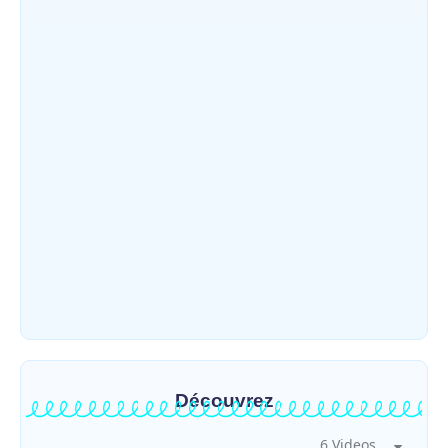
Djugu : l’ASADS et ALCAM sensibilisent
près de 300 déplacés de Plaine Savo sur la
protection des enfants et la…
~
4 août 2026
By
HERITIER RAMAZANI
Météo : une journée partiellement
ensoleillée avec un risque d’orages ce
vendredi à Bunia
~
31 juillet 2026
By
HERITIER RAMAZANI
Découvrez
6 Videos