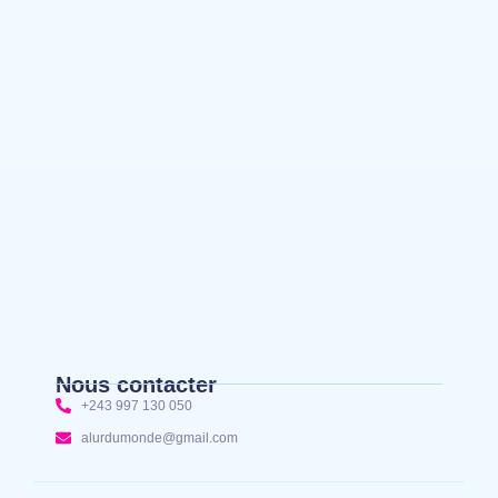
Mahagi:Munguromo Pirowambe David alerte sur
le renforcement de la présence de la CODECO et
la prolifération des barrières illégales
Bunia : l’AIDAC-ASBL organise une prière
d’action de grâce en l’honneur des finalistes
musulmans admis à l’Examen d’État édition 2026
Nous contacter
+243 997 130 050
alurdumonde@gmail.com