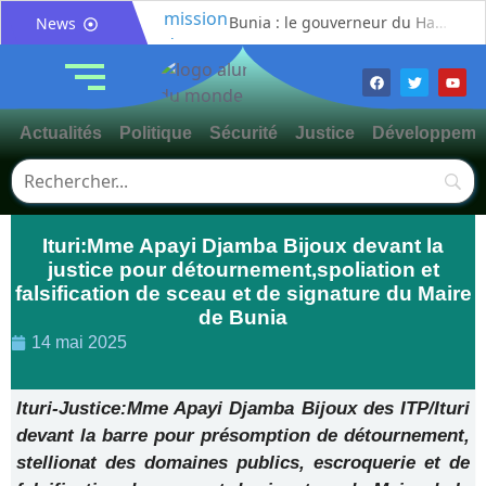
Bunia : le gouverneur du Haut-Uélé, Jean Bakomito Gambu, en mission de travail pour renforcer la coordination sécuritaire et sanitaire avec l’Ituri
News
Mahagi:Munguromo Pirowambe David alerte sur le renforcement de la présence de la CODECO et la prolifération des barrières illégales
Bunia : l’AIDAC-ASBL organise une prière d’action de grâce en l’honneur des finalistes musulmans admis à l’Examen d’État édition 2026
Ituri : un centre de traitement Ebola de plus de 100 lits ouvre ses portes pour renforcer la riposte
Actualités
Politique
Sécurité
Justice
Développeme
Bunia : des jeunes sensibilisés à la masculinité positive pour lutter contre les violences basées sur le genre
Ituri / Riposte contre Ebola : World Vision forme 50 leaders religieux à Bunia pour transformer la foi en actions contre Ebola
Djugu : l’ASADS et ALCAM sensibilisent près de 300 déplacés de Plaine Savo sur la protection des enfants et la cohésion sociale
Ituri:Mme Apayi Djamba Bijoux devant la
Météo : une journée partiellement ensoleillée avec un risque d’orages ce vendredi à Bunia
justice pour détournement,spoliation et
Nord-Kivu : la MONUSCO évacue deux rescapés d’un crash aérien et rapatrie le corps d’une victime à Beni
falsification de sceau et de signature du Maire
Mahagi : ASADS Asbl et IEDA Relief sensibilisent la population de Djupabook-Yima contre les violences basées sur le genre
de Bunia
14 mai 2025
Ituri-Justice:Mme Apayi Djamba Bijoux des ITP/Ituri
devant la barre pour présomption de détournement,
stellionat des domaines publics, escroquerie et de