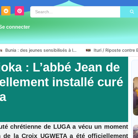
Se connecter
Bunia : des jeunes sensibilisés à la masculinité positive pour lutter contre les violences basées sur le genre
oka : L’abbé Jean de
ellement installé curé
ga
uté chrétienne de LUGA a vécu un moment
an de la Croix UGWETA a été officiellement