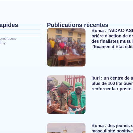
rapides
Publications récentes
Bunia : l’AIDAC-AS
prière d’action de g
nditions
des finalistes musu
icy
l’Examen d’État édi
Ituri : un centre de
plus de 100 lits ouv
renforcer la riposte
Bunia : des jeunes s
masculinité positive