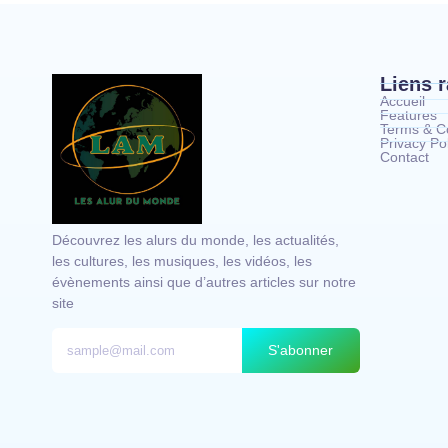
Liens 
Accueil
Features
Terms & Co
Privacy Pol
Contact
Découvrez les alurs du monde, les actualités,
les cultures, les musiques, les vidéos, les
évènements ainsi que d’autres articles sur notre
site
S'abonner