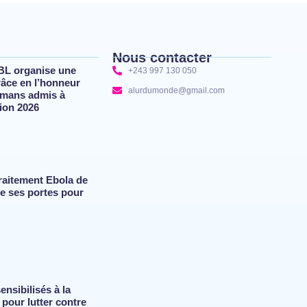
Nous contacter
BL organise une
+243 997 130 050
râce en l’honneur
alurdumonde@gmail.com
lmans admis à
tion 2026
 traitement Ebola de
re ses portes pour
ensibilisés à la
 pour lutter contre