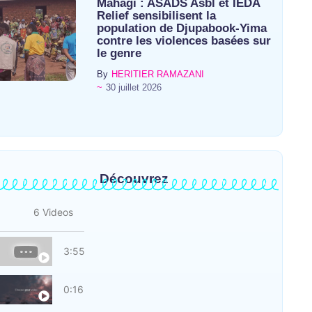
Mahagi : ASADS Asbl et IEDA
Relief sensibilisent la
population de Djupabook-Yima
contre les violences basées sur
le genre
By
HERITIER RAMAZANI
~
30 juillet 2026
Découvrez
6 Videos
Chanson alur
3:55
Video
0:16