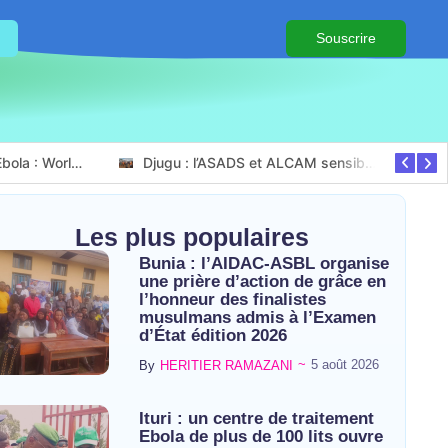
Souscrire
Ituri / Riposte contre Ebola : World Vision forme 50 leaders religieux à Bunia pour transformer la foi en actions contre Ebola
Djugu : l’ASADS et ALCAM sensibilisent près de 300 déplacés de Plaine Savo sur la protection des enfants et la cohésion sociale
Les plus populaires
Bunia : l’AIDAC-ASBL organise
une prière d’action de grâce en
l’honneur des finalistes
musulmans admis à l’Examen
d’État édition 2026
~
5 août 2026
By
HERITIER RAMAZANI
Ituri : un centre de traitement
Ebola de plus de 100 lits ouvre