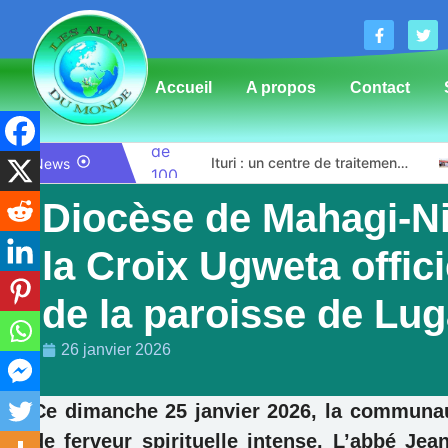
Accueil
A propos
Contact
Bunia : l’AIDAC-ASBL organise une prière d’action de grâce en l’honneur des finalistes musulmans admis à l’Examen d’État édition 2026
Ituri : un centre de traitement Ebola de plus de 100 lits ouvre ses portes pour renforcer la riposte
News
Diocèse de Mahagi-Ni
la Croix Ugweta offici
de la paroisse de Lu
26 janvier 2026
Ce dimanche 25 janvier 2026, la communa
de ferveur spirituelle intense. L’abbé Je