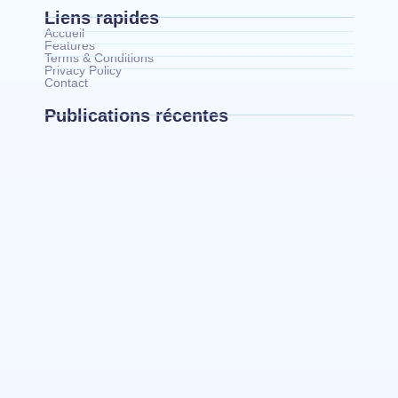
Liens rapides
Accueil
Features
Terms & Conditions
Privacy Policy
Contact
Publications récentes
Bunia : l’AIDAC-ASBL organise une prière
d’action de grâce en l’honneur des finalistes
musulmans admis à l’Examen d’État édition 2026
Ituri : un centre de traitement Ebola de plus de
100 lits ouvre ses portes pour renforcer la riposte