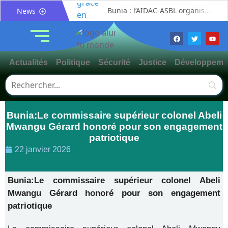
Bunia : l’AIDAC-ASBL organise une prière d’action de grâce en l’honneur des finalistes musulmans admis à l’Examen d’État édition 2026
News
Ituri : un centre de traitement Ebola de plus de 100 lits ouvre ses portes pour renforcer la riposte
Bunia : des jeunes sensibilisés à la masculinité positive pour lutter contre les violences basées sur le genre
Ituri / Riposte contre Ebola : World Vision forme 50 leaders religieux à Bunia pour transformer la foi en actions contre Ebola
Actualités
Politique
Sécurité
Justice
Développeme
Djugu : l’ASADS et ALCAM sensibilisent près de 300 déplacés de Plaine Savo sur la protection des enfants et la cohésion sociale
Météo : une journée partiellement ensoleillée avec un risque d’orages ce vendredi à Bunia
Nord-Kivu : la MONUSCO évacue deux rescapés d’un crash aérien et rapatrie le corps d’une victime à Beni
Bunia:Le commissaire supérieur colonel Abeli
Mahagi : ASADS Asbl et IEDA Relief sensibilisent la population de Djupabook-Yima contre les violences basées sur le genre
Mwangu Gérard honoré pour son engagement
Mahagi:Me Mokili Mungunuti David salue le déploiement de Mont Gabaon et appelle à une identification concertée des axes à asphalter
patriotique
Procès FRIVAO : Constant Mutamba quitte l’audience et dénonce un « système mafieux »
22 janvier 2026
Bunia:Le commissaire supérieur colonel Abeli
Mwangu Gérard honoré pour son engagement
patriotique