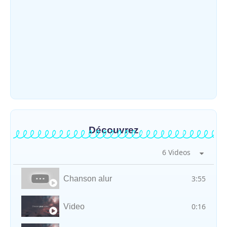
Mahagi : ASADS Asbl et IEDA Relief
sensibilisent la population de Djupabook-
Yima contre les violences basées sur le
genre
~
30 juillet 2026
By
HERITIER RAMAZANI
Découvrez
6 Videos
3:55
Chanson alur
0:16
Video