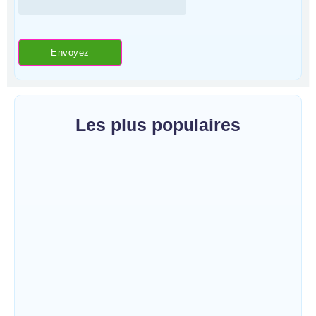
Les plus populaires
Bunia : l’AIDAC-ASBL organise une prière
d’action de grâce en l’honneur des
finalistes musulmans admis à l’Examen
d’État édition 2026
~
5 août 2026
By
HERITIER RAMAZANI