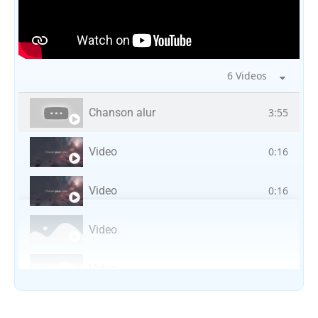
6 Videos
Chanson alur
3:55
Video
0:16
Video
0:16
Video
Video
Vocal avec adungu