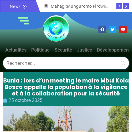
Bunia : le gouverneur du Haut-Uélé, Jean Bakomito Gambu, en mission de travail pour renforcer la coordination sécuritaire et sanitaire avec l’Ituri
Mahagi:Munguromo Pirowambe David alerte sur le renforcement de la présence de la CODECO et la prolifération des barrières illégales
News
Actualités
Politique
Sécurité
Justice
Développement
Bunia : lors d’un meeting le maire Mbui Kola
Bosco appelle la population à la vigilance
et à la collaboration pour la sécurité
25 octobre 2025