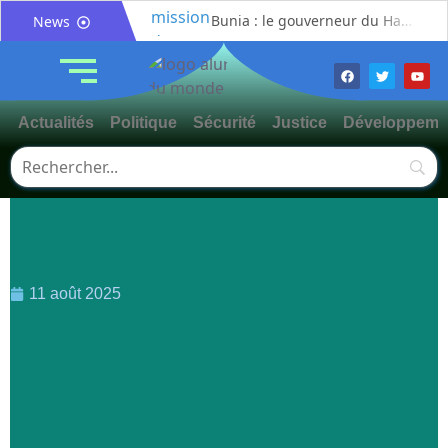
Bunia : le gouverneur du Haut-Uélé, Jean Bakomito Gambu, en mission de travail pour renforcer la coordination sécuritaire et sanitaire avec l’Ituri
News
Mahagi:Munguromo Pirowambe David alerte sur le renforcement de la présence de la CODECO et la prolifération des barrières illégales
Bunia : l’AIDAC-ASBL organise une prière d’action de grâce en l’honneur des finalistes musulmans admis à l’Examen d’État édition 2026
Ituri : un centre de traitement Ebola de plus de 100 lits ouvre ses portes pour renforcer la riposte
Actualités
Politique
Sécurité
Justice
Développeme
Bunia : des jeunes sensibilisés à la masculinité positive pour lutter contre les violences basées sur le genre
Ituri / Riposte contre Ebola : World Vision forme 50 leaders religieux à Bunia pour transformer la foi en actions contre Ebola
Djugu : l’ASADS et ALCAM sensibilisent près de 300 déplacés de Plaine Savo sur la protection des enfants et la cohésion sociale
Météo : une journée partiellement ensoleillée avec un risque d’orages ce vendredi à Bunia
Nord-Kivu : la MONUSCO évacue deux rescapés d’un crash aérien et rapatrie le corps d’une victime à Beni
Mahagi : ASADS Asbl et IEDA Relief sensibilisent la population de Djupabook-Yima contre les violences basées sur le genre
11 août 2025