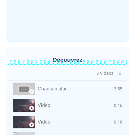
Météo : une journée partiellement
ensoleillée avec un risque d’orages ce
vendredi à Bunia
~
31 juillet 2026
By
HERITIER RAMAZANI
Découvrez
6 Videos
3:55
Chanson alur
0:16
Video
0:16
Video