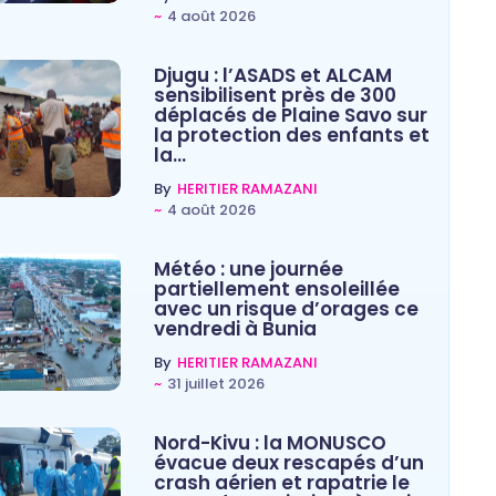
~
4 août 2026
Djugu : l’ASADS et ALCAM
sensibilisent près de 300
déplacés de Plaine Savo sur
la protection des enfants et
la…
By
HERITIER RAMAZANI
~
4 août 2026
Météo : une journée
partiellement ensoleillée
avec un risque d’orages ce
vendredi à Bunia
By
HERITIER RAMAZANI
~
31 juillet 2026
Nord-Kivu : la MONUSCO
évacue deux rescapés d’un
crash aérien et rapatrie le