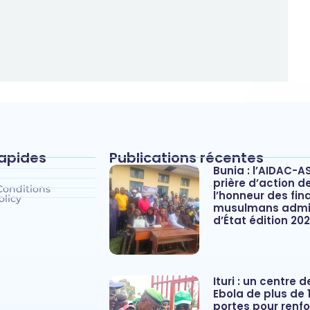
rapides
Publications récentes
Bunia : l’AIDAC-A
prière d’action d
Conditions
l’honneur des fina
olicy
musulmans admis
d’État édition 20
Ituri : un centre 
Ebola de plus de 1
portes pour renfo