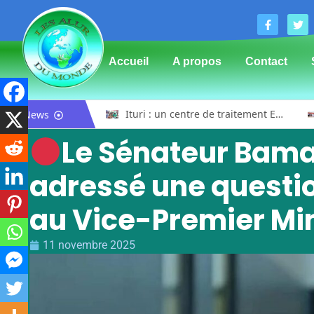
Accueil
A propos
Contact
Bunia : l’AIDAC-ASBL organise une prière d’action de grâce en l’honneur des finalistes musulmans admis à l’Examen d’État édition 2026
Ituri : un centre de traitement Ebola de plus de 100 lits ouvre ses portes pour renforcer la riposte
News
Le Sénateur Bama
adressé une questio
au Vice-Premier Mini
11 novembre 2025