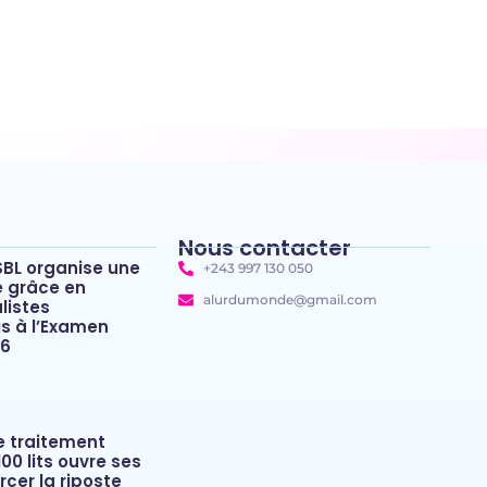
Nous contacter
SBL organise une
+243 997 130 050
e grâce en
alurdumonde@gmail.com
listes
 à l’Examen
26
de traitement
00 lits ouvre ses
rcer la riposte