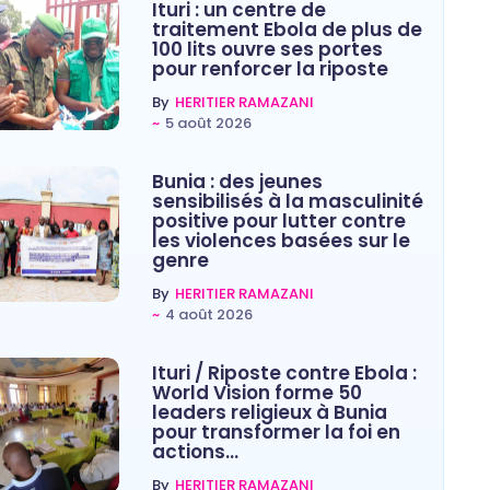
Ituri : un centre de
traitement Ebola de plus de
100 lits ouvre ses portes
pour renforcer la riposte
By
HERITIER RAMAZANI
~
5 août 2026
Bunia : des jeunes
sensibilisés à la masculinité
positive pour lutter contre
les violences basées sur le
genre
By
HERITIER RAMAZANI
~
4 août 2026
Ituri / Riposte contre Ebola :
World Vision forme 50
leaders religieux à Bunia
pour transformer la foi en
actions…
By
HERITIER RAMAZANI