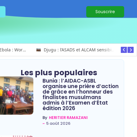
Souscrire
Ituri / Riposte contre Ebola : World Vision forme 50 leaders religieux à Bunia pour transformer la foi en actions contre Ebola
Djugu : l’ASADS et ALCAM sensibilisent près de 300 déplacés de Plaine Savo sur la protection des enfants et la cohésion sociale
Les plus populaires
Bunia : l’AIDAC-ASBL
organise une prière d’action
de grâce en l’honneur des
finalistes musulmans
admis à l’Examen d’État
édition 2026
By
HERITIER RAMAZANI
~
5 août 2026